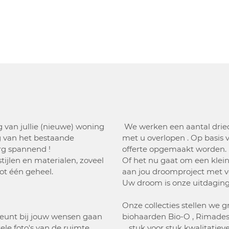
ng van jullie (nieuwe) woning
We werken een aantal dried
g van het bestaande
met u overlopen . Op basis 
erg spannend !
offerte opgemaakt worden.
stijlen en materialen, zoveel
Of het nu gaat om een klein
ot één geheel.
aan jou droomproject met ve
Uw droom is onze uitdaging
Onze collecties stellen we g
leunt bij jouw wensen gaan
biohaarden Bio-O , Rimadesio 
le foto's van de ruimte ,
... stuk voor stuk kwalitati