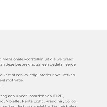
imensionale voorstellen uit die we graag
van deze bespreking zal een gedetailleerde
e kast of een volledig interieur, we werken
el motivatie.
 !
raag aan u voor : haarden van iFIRE ,
, Vibieffe , Penta Light , Prandina , Colico ,
eve merken die hun degelijkheid en uitstraling